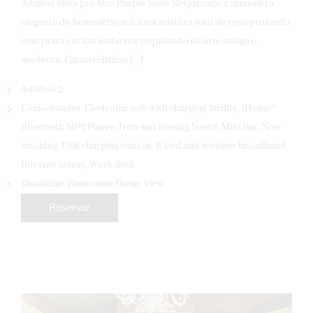
Adultos Vista pro Mar Purple Suite Respirando a atmosfera
elegante do hemisfério sul: uma mistura sutil de roxo profundo
com prata em um ambiente requintado de arte antiga e
moderna. Características […]
Adultos:
2
Comodidades:
Electronic safe with charging facility
,
iHome™
Bluetooth MP3 Player
,
Iron and ironing board
,
Mini bar
,
Non-
smoking
,
USB charging station
,
Wired and wireless broadband
Internet access
,
Work desk
Visualizar:
Panoramic Ocean View
Reservar