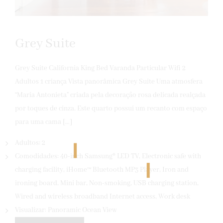
Grey Suite
Grey Suite California King Bed Varanda Particular Wifi 2
Adultos 1 criança Vista panorâmica Grey Suite Uma atmosfera
“Maria Antonieta” criada pela decoração rosa delicada realçada
por toques de cinza. Este quarto possui um recanto com espaço
para uma cama […]
Adultos:
2
Comodidades:
40-inch Samsung® LED TV
,
Electronic safe with
charging facility
,
iHome™ Bluetooth MP3 Player
,
Iron and
ironing board
,
Mini bar
,
Non-smoking
,
USB charging station
,
Wired and wireless broadband Internet access
,
Work desk
Visualizar:
Panoramic Ocean View