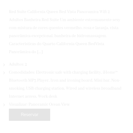
Red Suite California Queen Bed Vista Panoramica Wifi 2
Adultos Banheira Red Suite Um ambiente extremamente sexy
com mistura de cores quentes vermelho, rosa e laranja, vista
panorâmica excepcional, banheira de hidromassagem.
Características do Quarto California Queen BedVista
Panorâmica do […]
Adultos:
2
Comodidades:
Electronic safe with charging facility
,
iHome™
Bluetooth MP3 Player
,
Iron and ironing board
,
Mini bar
,
Non-
smoking
,
USB charging station
,
Wired and wireless broadband
Internet access
,
Work desk
Visualizar:
Panoramic Ocean View
Reservar