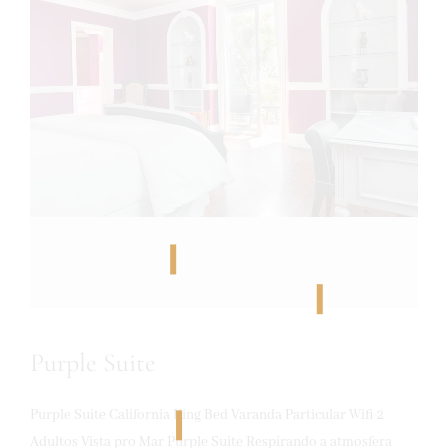
Purple Suite
Purple Suite California King Bed Varanda Particular Wifi 2
Adultos Vista pro Mar Purple Suite Respirando a atmosfera