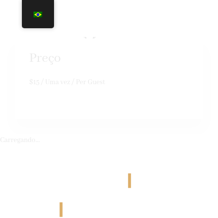
Massage
Preço
$
15
/ Uma vez / Per Guest
Carregando...